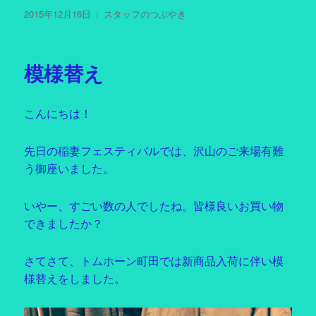
投
2015年12月16日
カ
スタッフのつぶやき
稿
テ
日:
ゴ
リ
模様替え
ー
こんにちは！
先日の稲妻フェスティバルでは、沢山のご来場有難
う御座いました。
いやー、すごい数の人でしたね。皆様良いお買い物
できましたか？
さてさて、トムホーン町田では新商品入荷に伴い模
様替えをしました。