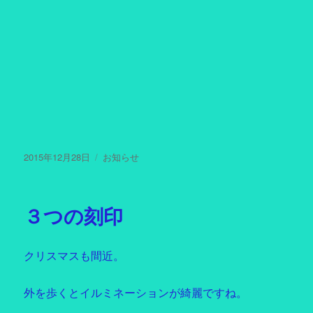
投
2015年12月28日
カ
お知らせ
稿
テ
日:
ゴ
リ
３つの刻印
ー
クリスマスも間近。
外を歩くとイルミネーションが綺麗ですね。