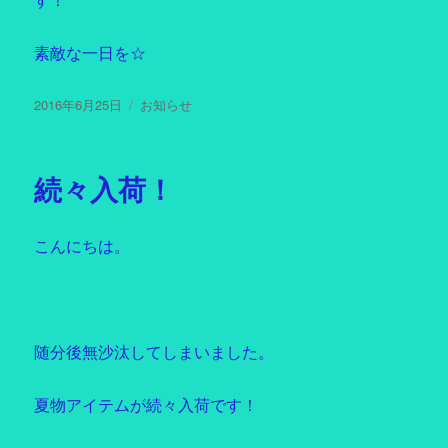
す！
素敵な一日を☆
投
2016年6月25日
カ
お知らせ
稿
テ
日:
ゴ
リ
続々入荷！
ー
こんにちは。
随分後無沙汰してしまいました。
夏物アイテムが続々入荷です！