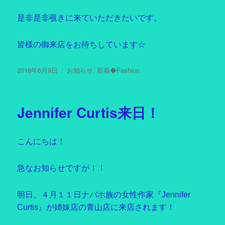
是非是非覗きに来ていただきたいです。
皆様の御来店をお待ちしています☆
投
2016年6月9日
カ
お知らせ
,
新着◆Fashion
稿
テ
日:
ゴ
リ
Jennifer Curtis来日！
ー
こんにちは！
急なお知らせですが！！
明日、４月１１日ナバホ族の女性作家『Jennifer
Curtis』が姉妹店の青山店に来店されます！