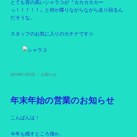
とても背の高いシャラコが『カカカカカー
っ！！！！！』と何か喋りながらながら走り回るん
だそうな。
スタッフのお気に入りのカチナです☆
投
2016年1月3日
カ
お知らせ
稿
テ
日:
ゴ
リ
年末年始の営業のお知らせ
ー
こんばんは！
今年も残すところ僅か。