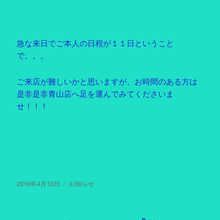
急な来日でご本人の日程が１１日ということ
で。。。
ご来店が難しいかと思いますが、お時間のある方は
是非是非青山店へ足を運んでみてくださいま
せ！！！
投
2016年4月10日
カ
お知らせ
稿
テ
日:
ゴ
リ