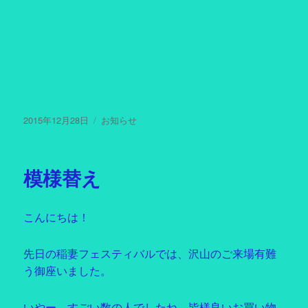
投
2015年12月28日
カ
お知らせ
稿
テ
日:
ゴ
リ
模様替え
ー
こんにちは！
先日の稲妻フェスティバルでは、沢山のご来場有難
う御座いました。
いやー、すごい数の人でしたね。皆様良いお買い物