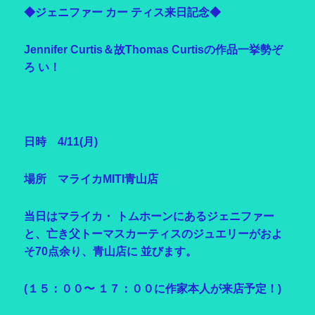
◆ジェニファー カー ティス来日記念◆
Jennifer Curtis
＆故
Thomas Curtis
の作品一挙勢ぞ
ろ い！
日時
4/11(
月
)
場所 マライカ
MITI
青山店
当日はマライカ・ トムホーンにあるジェニファー
と、亡き父トーマスカーティスのジュエリーがおよ
そ70
点余り、青山店に 並びます。
(
１５：００〜 １７：００に作家本人が来店予定！)