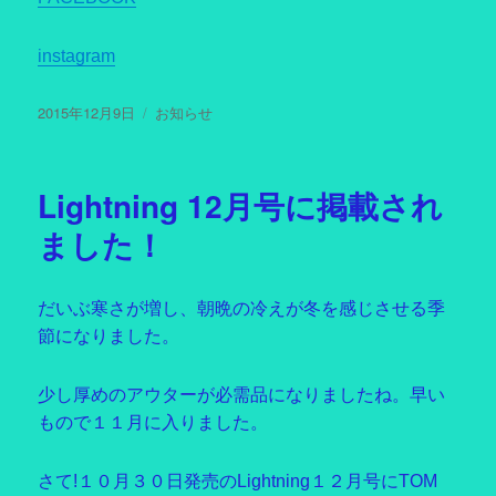
instagram
投
2015年12月9日
カ
お知らせ
稿
テ
日:
ゴ
リ
Lightning 12月号に掲載され
ー
ました！
だいぶ寒さが増し、朝晩の冷えが冬を感じさせる季
節になりました。
少し厚めのアウターが必需品になりましたね。早い
もので１１月に入りました。
さて!１０月３０日発売のLightning１２月号にTOM