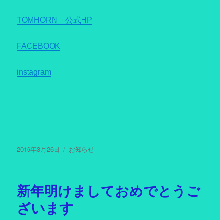
TOMHORN 公式HP
FACEBOOK
instagram
投
2016年3月26日
カ
お知らせ
稿
テ
日:
ゴ
リ
新年明けましておめでとうご
ー
ざいます