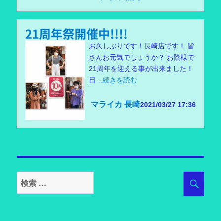
21周年祭開催中!!!!
お久しぶりです！長崎店です！ 皆
さんお元気でしょうか？ お陰様で
21周年を迎える事が出来ました！
日…
続きを読む
マライカ 長崎
2021/03/27 17:36
検
検
索
索
対
象: