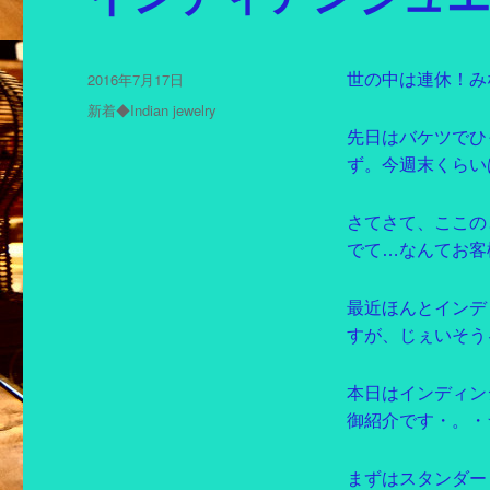
投
2016年7月17日
世の中は連休！み
稿
カ
新着◆Indian jewelry
日:
テ
先日はバケツでひ
ゴ
ず。今週末くらい
リ
ー
さてさて、ここの
でて…なんてお客
最近ほんとインデ
すが、じぇいそう
本日はインディン
御紹介です・。・
まずはスタンダー