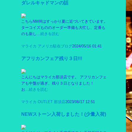
ダレルキャドマンの話
こちらNM州はすっかり夏に近づいてきています。
ターコイズもののオーダー準備も大忙し、定番も
のも新し…
続きを読む
マライカ アメリカ駐在ブログ
2024/05/16 01:41
アフリカンフェア残り３日!!!
こんにちはマライカ那須店です。 アフリカンフェ
アも中盤が過ぎ、残り３日となりました！
お…
続きを読む
マライカ OUTLET 那須店
2023/06/17 12:51
NEWストーン入荷しました！(少量入荷)