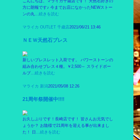
こんにちは、マライカ千歳店です！ 天然石好きの
方に朗報です♪ 今までお店になかったNEWストー
ンの丸…
続きを読む
マライカ OUTLET 千歳店
2021/06/21 13:46
ＮＥＷ天然石ブレス
新しいブレスレット入荷です。 パワーストーンの
組み合わせブレス４種。￥2,500～ スライドボー
ルブ…
続きを読む
マライカ 新潟
2021/05/08 12:26
21周年祭開催中!!!!
お久しぶりです！長崎店です！ 皆さんお元気でし
ょうか？ お陰様で21周年を迎える事が出来まし
た！ 日…
続きを読む