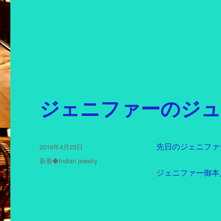
ジェニファーのジュ
投
2016年4月23日
先日のジェニファ
稿
カ
新着◆Indian jewelry
日:
テ
ジェニファー御本
ゴ
リ
ー