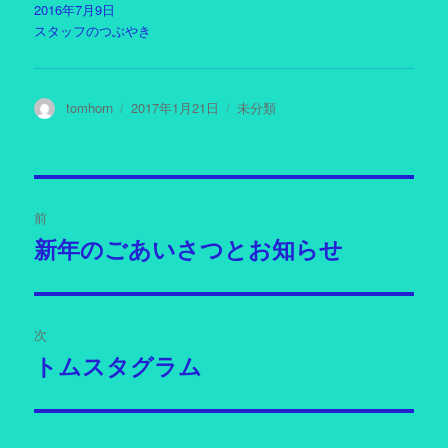
ウ
す
す
き
)
ま
す
ま
2016年7月9日
ィ
)
)
ま
す
)
す
ン
す
)
)
スタッフのつぶやき
ド
)
ウ
で
開
き
ま
投
tomhorn
投
2017年1月21日
カ
未分類
す
)
稿
稿
テ
者
日:
ゴ
リ
投
ー
前
稿
新年のごあいさつとお知らせ
過
ナ
去
の
ビ
投
次
ゲ
稿:
トムスタグラム
次
ー
の
投
シ
稿: