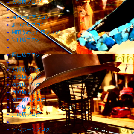
大須店ブログ
京都寺町店ブログ
あべの店ブログ
MITIうめきた店ブログ
守口店ブログ
岡山店ブログ
八幡店ブログ
博多店ブログ
佐賀店ブログ
長崎店ブログ
佐世保店ブログ
大分店ブログ
沖縄店ブログ
トムホーンブログ