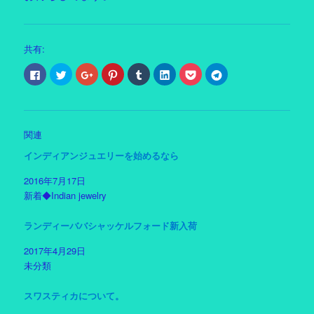
共有:
F
ク
ク
ク
ク
ク
ク
ク
a
リ
リ
リ
リ
リ
リ
リ
c
ッ
ッ
ッ
ッ
ッ
ッ
ッ
e
ク
ク
ク
ク
ク
ク
ク
b
し
し
し
し
し
し
し
o
て
て
て
て
て
て
て
o
T
G
P
T
L
P
T
k
w
o
i
u
i
o
e
関連
で
i
o
n
m
n
c
l
共
t
g
t
b
k
k
e
有
t
l
e
l
e
e
g
インディアンジュエリーを始めるなら
す
e
e
r
r
d
t
r
る
r
+
e
で
I
で
a
2016年7月17日
に
で
で
s
共
n
シ
m
は
共
共
t
有
で
ェ
で
新着◆Indian jewelry
ク
有
有
で
(
共
ア
共
リ
(
(
共
新
有
(
有
ッ
新
新
有
し
(
新
(
ク
し
し
(
い
新
し
新
ランディーババシャッケルフォード新入荷
し
い
い
新
ウ
し
い
し
て
ウ
ウ
し
ィ
い
ウ
い
く
ィ
ィ
い
ン
ウ
ィ
ウ
2017年4月29日
だ
ン
ン
ウ
ド
ィ
ン
ィ
未分類
さ
ド
ド
ィ
ウ
ン
ド
ン
い
ウ
ウ
ン
で
ド
ウ
ド
(
で
で
ド
開
ウ
で
ウ
新
開
開
ウ
き
で
開
で
スワスティカについて。
し
き
き
で
ま
開
き
開
い
ま
ま
開
す
き
ま
き