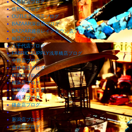
宇都宮店ブログ
佐野店ブログ
OUTLET那須店ブログ
BAZAAR深谷店ブログ
BAZAAR越谷レイクタウン店ブログ
柏店ブログ
八千代店ブログ
FABRIC SUPPLY浅草橋店ブログ
中野店ブログ
吉祥寺店ブログ
町田店ブログ
横浜店ブログ
中華街店ブログ
川崎店ブログ
鎌倉店ブログ
新潟店ブログ
金沢店ブログ