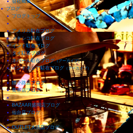
会社概要
ブログ
ブログトップ
アメリカ駐在ブログ
メキシコ駐在ブログ
インド駐在ブログ
タイ駐在ブログ
ネパール駐在ブログ
（アーカイブ）
インドネシア駐在ブログ
（アーカイブ）
狸小路店ブログ
発寒店ブログ
BAZAAR盛岡店ブログ
仙台店ブログ
OUTLET大洗店ブログ