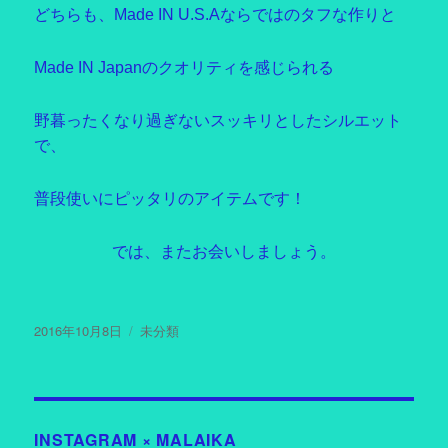
どちらも、Made IN U.S.Aならではのタフな作りと
Made IN Japanのクオリティを感じられる
野暮ったくなり過ぎないスッキリとしたシルエット
で、
普段使いにピッタリのアイテムです！
では、またお会いしましょう。
投
2016年10月8日
カ
未分類
稿
テ
日:
ゴ
リ
ー
INSTAGRAM × MALAIKA