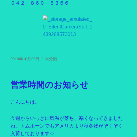
０４２－８６０－６３６６
投
2016年10月29日
カ
未分類
稿
テ
日:
ゴ
リ
営業時間のお知らせ
ー
こんにちは。
今週からいっきに気温が落ち、寒くなってきました
ね。トムホーンでもアメリカより秋冬物がぞくぞく
入荷しております☆