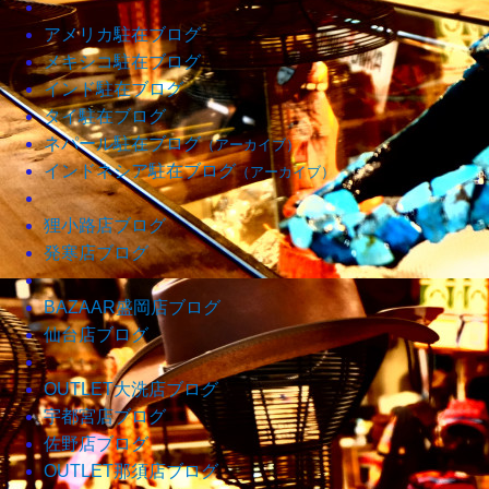
アメリカ駐在ブログ
メキシコ駐在ブログ
インド駐在ブログ
タイ駐在ブログ
ネパール駐在ブログ
（アーカイブ）
インドネシア駐在ブログ
（アーカイブ）
狸小路店ブログ
発寒店ブログ
BAZAAR盛岡店ブログ
仙台店ブログ
OUTLET大洗店ブログ
宇都宮店ブログ
佐野店ブログ
OUTLET那須店ブログ