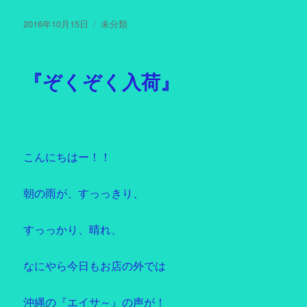
投
2016年10月15日
カ
未分類
稿
テ
日:
ゴ
リ
『ぞくぞく入荷』
ー
こんにちはー！！
朝の雨が、すっっきり、
すっっかり、晴れ、
なにやら今日もお店の外では
沖縄の『エイサ～』の声が！