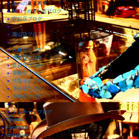
あべの店ブログ
MITIうめきた店ブログ
守口店ブログ
岡山店ブログ
八幡店ブログ
博多店ブログ
佐賀店ブログ
長崎店ブログ
佐世保店ブログ
大分店ブログ
沖縄店ブログ
トムホーンブログ
Youtube
Facebook
Instagram