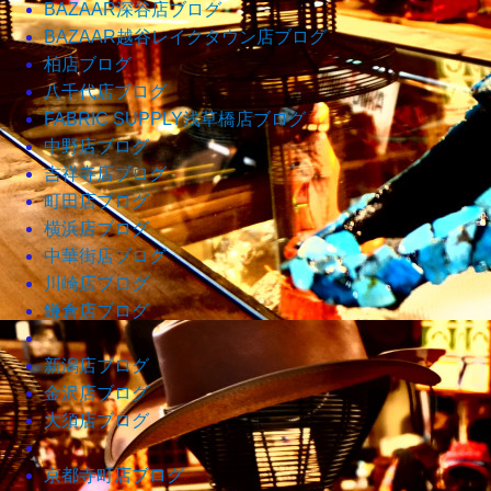
BAZAAR深谷店ブログ
BAZAAR越谷レイクタウン店ブログ
柏店ブログ
八千代店ブログ
FABRIC SUPPLY浅草橋店ブログ
中野店ブログ
吉祥寺店ブログ
町田店ブログ
横浜店ブログ
中華街店ブログ
川崎店ブログ
鎌倉店ブログ
新潟店ブログ
金沢店ブログ
大須店ブログ
京都寺町店ブログ