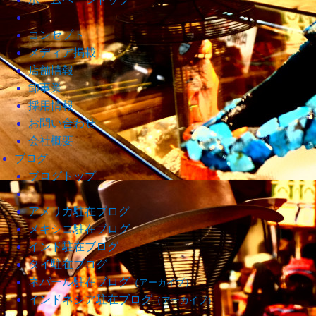
コンセプト
メディア掲載
店舗情報
卸事業
採用情報
お問い合わせ
会社概要
ブログ
ブログトップ
アメリカ駐在ブログ
メキシコ駐在ブログ
インド駐在ブログ
タイ駐在ブログ
ネパール駐在ブログ
（アーカイブ）
インドネシア駐在ブログ
（アーカイブ）