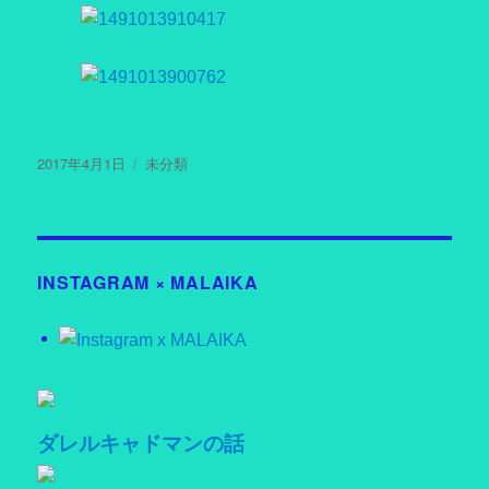
投
2017年4月1日
カ
未分類
稿
テ
日:
ゴ
リ
ー
INSTAGRAM × MALAIKA
ダレルキャドマンの話