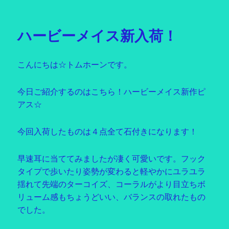
稿
テ
日:
ゴ
リ
ハービーメイス新入荷！
ー
こんにちは☆トムホーンです。
今日ご紹介するのはこちら！ハービーメイス新作ピ
アス☆
今回入荷したものは４点全て石付きになります！
早速耳に当ててみましたが凄く可愛いです。フック
タイプで歩いたり姿勢が変わると軽やかにユラユラ
揺れて先端のターコイズ、コーラルがより目立ちボ
リューム感もちょうどいい、バランスの取れたもの
でした。