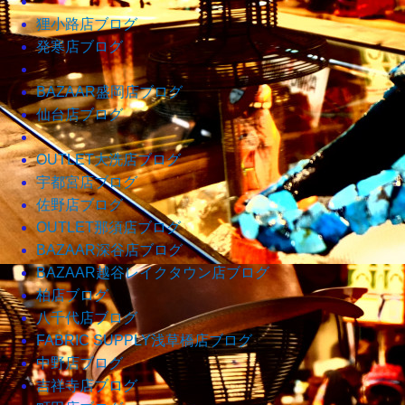
狸小路店ブログ
発寒店ブログ
BAZAAR盛岡店ブログ
仙台店ブログ
OUTLET大洗店ブログ
宇都宮店ブログ
佐野店ブログ
OUTLET那須店ブログ
BAZAAR深谷店ブログ
BAZAAR越谷レイクタウン店ブログ
柏店ブログ
八千代店ブログ
FABRIC SUPPLY浅草橋店ブログ
中野店ブログ
吉祥寺店ブログ