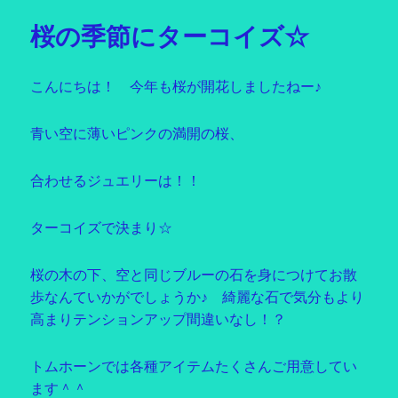
リ
桜の季節にターコイズ☆
ー
こんにちは！ 今年も桜が開花しましたねー♪
青い空に薄いピンクの満開の桜、
合わせるジュエリーは！！
ターコイズで決まり☆
桜の木の下、空と同じブルーの石を身につけてお散
歩なんていかがでしょうか♪ 綺麗な石で気分もより
高まりテンションアップ間違いなし！？
トムホーンでは各種アイテムたくさんご用意してい
ます＾＾