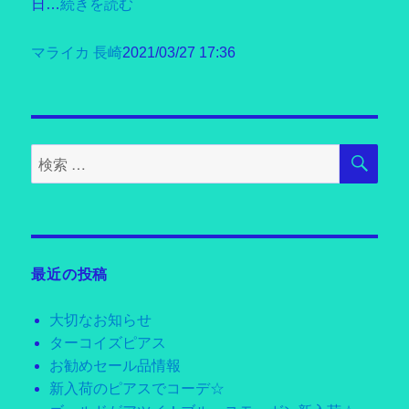
日…
続きを読む
マライカ 長崎
2021/03/27 17:36
検
検
索
索
対
象:
最近の投稿
大切なお知らせ
ターコイズピアス
お勧めセール品情報
新入荷のピアスでコーデ☆