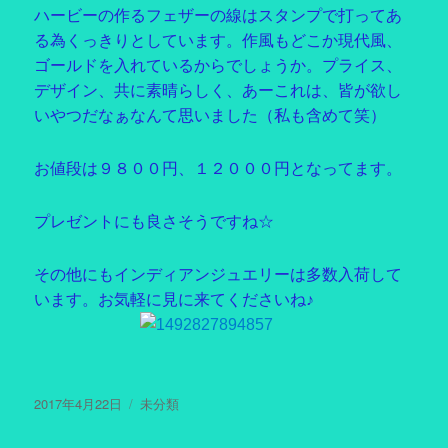
ハービーの作るフェザーの線はスタンプで打ってあ
る為くっきりとしています。作風もどこか現代風、
ゴールドを入れているからでしょうか。プライス、
デザイン、共に素晴らしく、あーこれは、皆が欲し
いやつだなぁなんて思いました（私も含めて笑）
お値段は９８００円、１２０００円となってます。
プレゼントにも良さそうですね☆
その他にもインディアンジュエリーは多数入荷して
います。お気軽に見に来てくださいね♪
投
2017年4月22日
カ
未分類
稿
テ
日:
ゴ