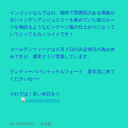
インゴットならではの、独特で雰囲気のある風貌が
古いインディアンジュエリーを集めていた彼のルー
ツを物語るようなビンテージ風の仕上がりになって
いてとってもカッコイイです！
ゴールデンウィークは５月２日のみ定休日の為お休
みですが、通常どうり営業しています。
ランディーババシャッケルフォード 是非見に来て
くださいねー♪
それでは！良い休日を☆
投
2017年4月29日
カ
未分類