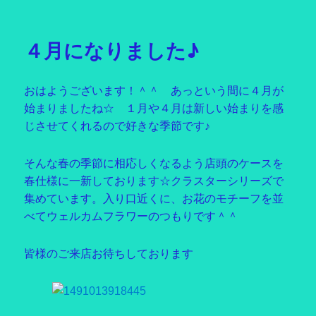
稿
テ
日:
ゴ
リ
４月になりました♪
ー
おはようございます！＾＾ あっという間に４月が
始まりましたね☆ １月や４月は新しい始まりを感
じさせてくれるので好きな季節です♪
そんな春の季節に相応しくなるよう店頭のケースを
春仕様に一新しております☆クラスターシリーズで
集めています。入り口近くに、お花のモチーフを並
べてウェルカムフラワーのつもりです＾＾
皆様のご来店お待ちしております