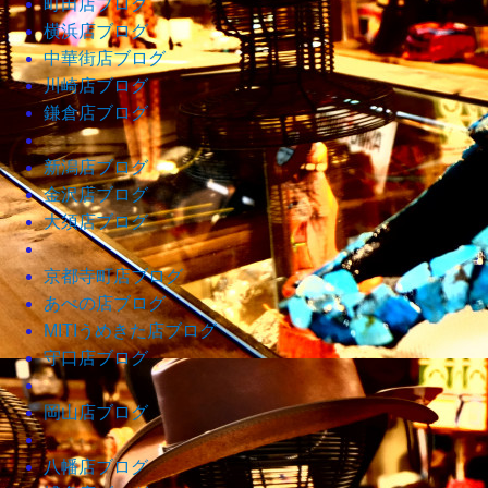
町田店ブログ
横浜店ブログ
中華街店ブログ
川崎店ブログ
鎌倉店ブログ
新潟店ブログ
金沢店ブログ
大須店ブログ
京都寺町店ブログ
あべの店ブログ
MITIうめきた店ブログ
守口店ブログ
岡山店ブログ
八幡店ブログ