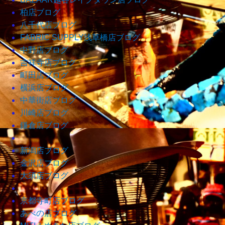
柏店ブログ
八千代店ブログ
FABRIC SUPPLY浅草橋店ブログ
中野店ブログ
吉祥寺店ブログ
町田店ブログ
横浜店ブログ
中華街店ブログ
川崎店ブログ
鎌倉店ブログ
新潟店ブログ
金沢店ブログ
大須店ブログ
京都寺町店ブログ
あべの店ブログ