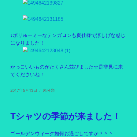
↓ボリゅーミーなテンガロンも夏仕様で涼しげな感じ
になりました！
かっこいいものがたくさん並びました☆是非見に来
てくださいね！
投
2017年5月13日
カ
未分類
稿
テ
日:
ゴ
リ
Tシャツの季節が来ました！
ー
ゴールデンウィーク如何お過ごしですか？＾＾