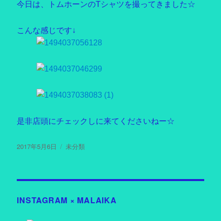
今日は、トムホーンのTシャツを撮ってきました☆
こんな感じです↓
是非店頭にチェックしに来てくださいねー☆
投
2017年5月6日
カ
未分類
稿
テ
日:
ゴ
リ
ー
INSTAGRAM × MALAIKA