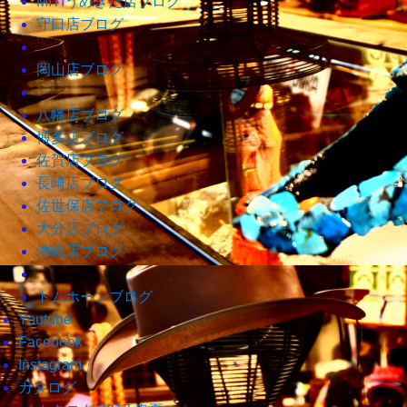
MITIうめきた店ブログ
守口店ブログ
岡山店ブログ
八幡店ブログ
博多店ブログ
佐賀店ブログ
長崎店ブログ
佐世保店ブログ
大分店ブログ
沖縄店ブログ
トムホーンブログ
Youtube
Facebook
Instagram
カタログ