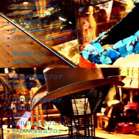
メキシコ駐在ブログ
インド駐在ブログ
タイ駐在ブログ
ネパール駐在ブログ
（アーカイブ）
インドネシア駐在ブログ
（アーカイブ）
狸小路店ブログ
発寒店ブログ
BAZAAR盛岡店ブログ
仙台店ブログ
OUTLET大洗店ブログ
宇都宮店ブログ
佐野店ブログ
OUTLET那須店ブログ
BAZAAR深谷店ブログ
BAZAAR越谷レイクタウン店ブログ