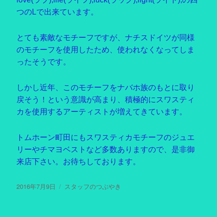
つのLで出来ています。
とても素敵なモチーフですが、ナチスドイツが同様
のモチーフを使用したため、使われなくなってしま
ったそうです。
しかし近年、このモチーフをナバホ族のもとに取り
戻そう！という意識が高まり、積極的にスワスティ
カを使用するアーティストが増えてきています。
トムホーン町田にもスワスティカモチーフのジュエ
リーやチマヨベストなど多数ありますので、是非御
来店下さい。お待ちしております。
投
2016年7月9日
カ
スタッフのつぶやき
稿
テ
日:
ゴ
リ