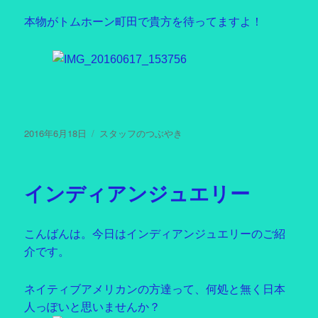
本物がトムホーン町田で貴方を待ってますよ！
投
2016年6月18日
カ
スタッフのつぶやき
稿
テ
日:
ゴ
リ
インディアンジュエリー
ー
こんばんは。今日はインディアンジュエリーのご紹
介です。
ネイティブアメリカンの方達って、何処と無く日本
人っぽいと思いませんか？