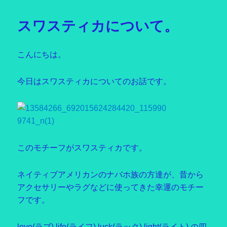
日:
ゴ
リ
スワスティカについて。
ー
こんにちは。
今日はスワスティカについてのお話です。
このモチーフがスワスティカです。
ネイティブアメリカンのナバホ族の方達が、昔から
アクセサリーやラグなどに使ってきた幸運のモチー
フです。
love(ラブ),life(ライフ),luck(ラック),light(ライト),の四