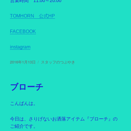
営業時間 11:00～20:00
TOMHORN 公式HP
FACEBOOK
instagram
投
2016年1月13日
カ
スタッフのつぶやき
稿
テ
日:
ゴ
リ
ブローチ
ー
こんばんは。
今日は、さりげないお洒落アイテム『ブローチ』の
ご紹介です。