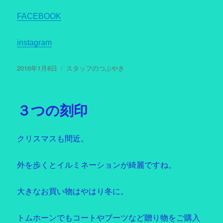
FACEBOOK
instagram
投
2016年1月8日
カ
スタッフのつぶやき
稿
テ
日:
ゴ
リ
３つの刻印
ー
クリスマスも間近。
外を歩くとイルミネーションが綺麗ですね。
大きなお買い物はやはり冬に。
トムホーンでもコートやブーツなど贈り物をご購入