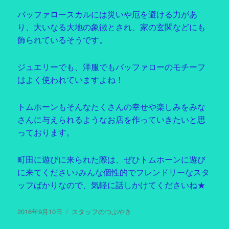
バッファロースカルには災いや厄を避ける力があ
り、大いなる大地の象徴とされ、家の玄関などにも
飾られているそうです。
ジュエリーでも、洋服でもバッファローのモチーフ
はよく使われていますよね！
トムホーンもそんなたくさんの幸せや楽しみをみな
さんに与えられるようなお店を作っていきたいと思
っております。
町田に遊びに来られた際は、ぜひトムホーンに遊び
に来てください♪みんな個性的でフレンドリーなスタ
ッフばかりなので、気軽に話しかけてくださいね★
投
2016年9月10日
カ
スタッフのつぶやき
稿
テ